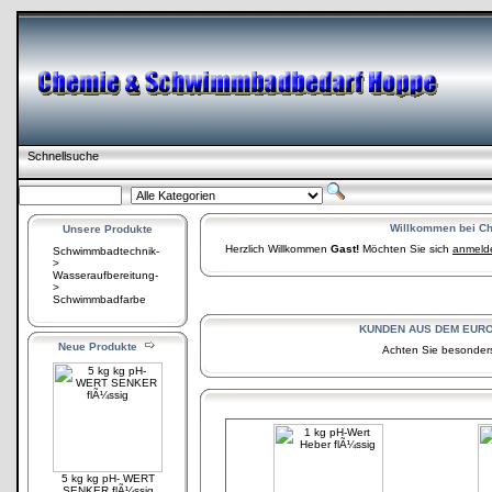
Schnellsuche
Willkommen bei C
Unsere Produkte
Herzlich Willkommen
Gast!
Möchten Sie sich
anmeld
Schwimmbadtechnik-
>
Wasseraufbereitung-
>
Schwimmbadfarbe
KUNDEN AUS DEM EUROP
Neue Produkte
Achten Sie besonders
5 kg kg pH- WERT
SENKER flÃ¼ssig