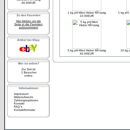
40.00EUR
1 kg pH-Wert Heber flÃ¼ssig
1 kg pH
Zu den Favoriten
10.00EUR
Hier klicken um die
Seite in die Favoriten
aufzunehmen!
Artikel bei Ebay
5 kg pH-Wert Heber flÃ¼ssig
10 kg 
40.00EUR
Wer ist online?
Zur Zeit ist
1 Besucher
online.
Informationen
Impressum
Widerrufsrecht
Zahlungsoptionen
Kontakt
FAQ´s
Kontaktformular