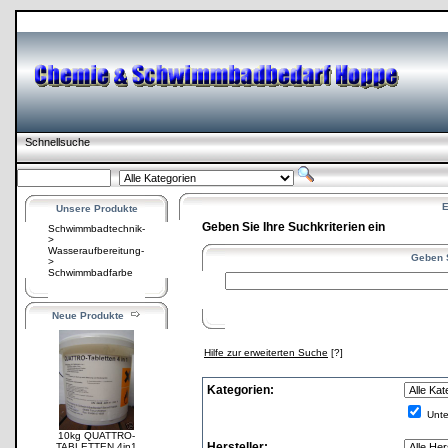
Schnellsuche
E
Unsere Produkte
Geben Sie Ihre Suchkriterien ein
Schwimmbadtechnik-
>
Wasseraufbereitung-
Geben S
>
Schwimmbadfarbe
Neue Produkte
Hilfe zur erweiterten Suche
[?]
Kategorien:
Unte
10kg QUATTRO-
Hersteller:
TABLETTEN 4in1