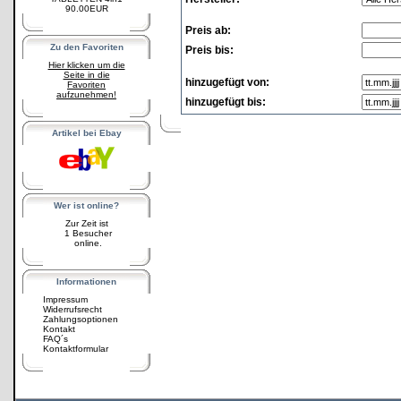
90.00EUR
Preis ab:
Zu den Favoriten
Preis bis:
Hier klicken um die
Seite in die
hinzugefügt von:
Favoriten
aufzunehmen!
hinzugefügt bis:
Artikel bei Ebay
Wer ist online?
Zur Zeit ist
1 Besucher
online.
Informationen
Impressum
Widerrufsrecht
Zahlungsoptionen
Kontakt
FAQ´s
Kontaktformular