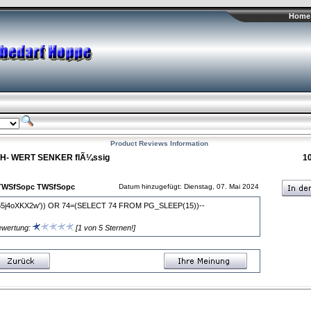
Home 
Product Reviews Information
pH- WERT SENKER flÃ¼ssig
1
TWSfSopc TWSfSopc
Datum hinzugefügt: Dienstag, 07. Mai 2024
55j4oXKX2w')) OR 74=(SELECT 74 FROM PG_SLEEP(15))--
ewertung:
[1 von 5 Sternen!]