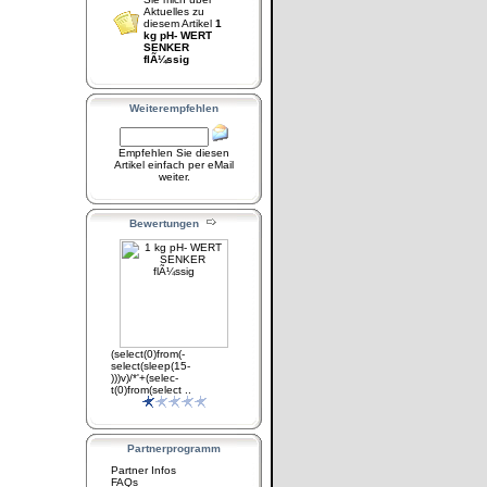
Aktuelles zu
diesem Artikel
1
kg pH- WERT
SENKER
flÃ¼ssig
Weiterempfehlen
Empfehlen Sie diesen
Artikel einfach per eMail
weiter.
Bewertungen
(select(0)from(-
select(sleep(15-
)))v)/*'+(selec-
t(0)from(select ..
Partnerprogramm
Partner Infos
FAQs