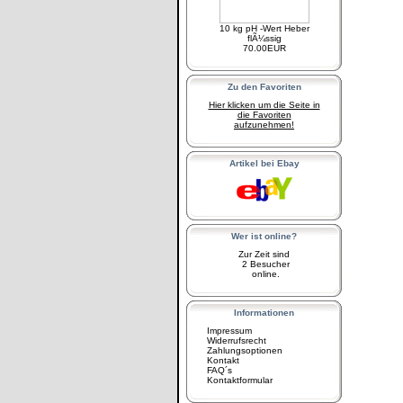
10 kg pH -Wert Heber
flÃ¼ssig
70.00EUR
Zu den Favoriten
Hier klicken um die Seite in
die Favoriten
aufzunehmen!
Artikel bei Ebay
Wer ist online?
Zur Zeit sind
2 Besucher
online.
Informationen
Impressum
Widerrufsrecht
Zahlungsoptionen
Kontakt
FAQ´s
Kontaktformular