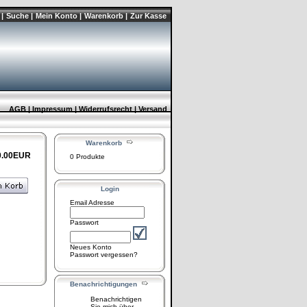
|
Suche |
Mein Konto |
Warenkorb |
Zur Kasse
AGB |
Impressum |
Widerrufsrecht |
Versand
Warenkorb
0.00EUR
0 Produkte
Login
Email Adresse
Passwort
Neues Konto
Passwort vergessen?
Benachrichtigungen
Benachrichtigen
Sie mich über