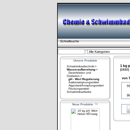
Schnellsuche
Unsere Produkte
1 kg 
Schwimmbadtechnik->
Wasseraufbereitung
->
[1022]
Desinfektion und
Oxidation->
von 
pH - Wert Regulierung
Ãœberwinterungsmittel
AlgenbekÃ¤mpfungsmittel
5
Flockungsmittel
Schwimmbadfarbe
B
Neue Produkte