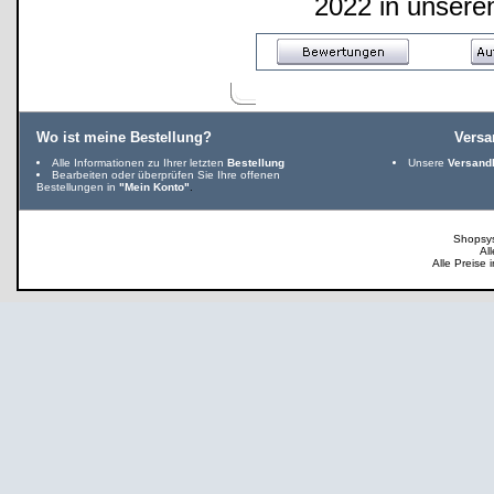
2022 in unser
Wo ist meine Bestellung?
Vers
Alle Informationen zu Ihrer letzten
Bestellung
Unsere
Versand
Bearbeiten oder überprüfen Sie Ihre offenen
Bestellungen in
"Mein Konto"
.
Shopsy
Al
Alle Preise 