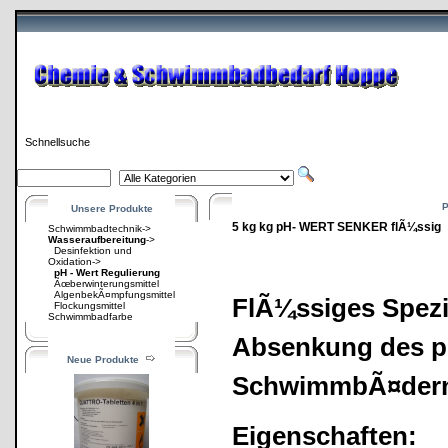
Schnellsuche
P
Unsere Produkte
5 kg kg pH- WERT SENKER flÃ¼ssig
Schwimmbadtechnik->
Wasseraufbereitung
->
Desinfektion und
Oxidation->
pH - Wert Regulierung
Ãœberwinterungsmittel
AlgenbekÃ¤mpfungsmittel
FlÃ¼ssiges Spezi
Flockungsmittel
Schwimmbadfarbe
Absenkung des pH
Neue Produkte
SchwimmbÃ¤der
Eigenschaften: