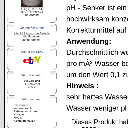
pH - Senker ist ei
10kg QUATTRO-
TABLETTEN 4in1
90.00EUR
hochwirksam konze
Korrekturmittel auf
Zu den Favoriten
Hier klicken um die Seite in
die Favoriten
Anwendung:
aufzunehmen!
Durchschnittlich w
Artikel bei Ebay
pro mÂ³ Wasser be
um den Wert 0,1 z
Wer ist online?
Zur Zeit sind
Hinweis :
4 Besucher
online.
sehr hartes Wasser
Informationen
Impressum
Wasser weniger pH
Widerrufsrecht
Zahlungsoptionen
Kontakt
FAQ´s
Dieses Produkt ha
Kontaktformular