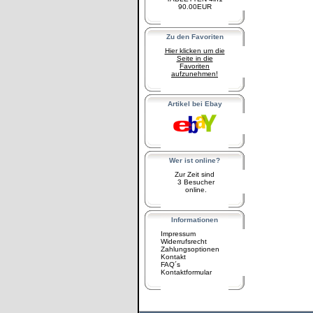
90.00EUR
Zu den Favoriten
Hier klicken um die
Seite in die
Favoriten
aufzunehmen!
Artikel bei Ebay
Wer ist online?
Zur Zeit sind
3 Besucher
online.
Informationen
Impressum
Widerrufsrecht
Zahlungsoptionen
Kontakt
FAQ´s
Kontaktformular