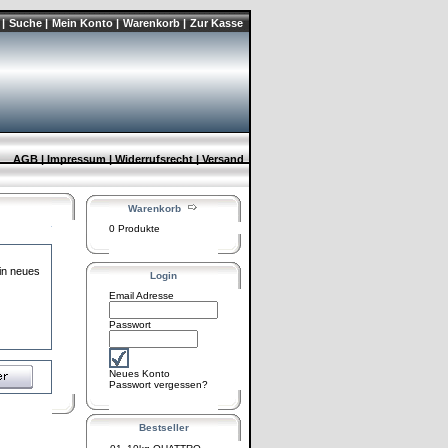
|
Suche |
Mein Konto |
Warenkorb |
Zur Kasse
AGB |
Impressum |
Widerrufsrecht |
Versand
Warenkorb
0 Produkte
ein neues
Login
Email Adresse
Passwort
Neues Konto
Passwort vergessen?
Bestseller