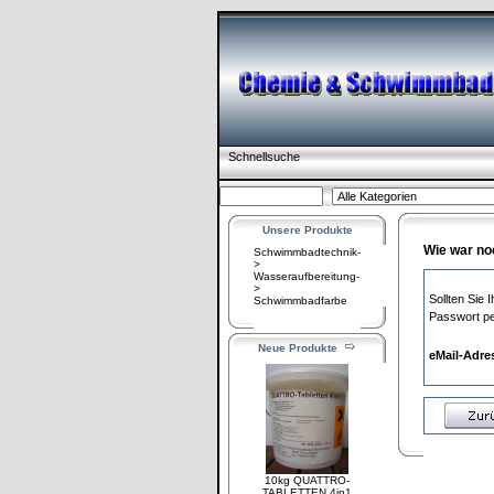
Schnellsuche
Unsere Produkte
Wie war no
Schwimmbadtechnik-
>
Wasseraufbereitung-
>
Sollten Sie
Schwimmbadfarbe
Passwort pe
Neue Produkte
eMail-Adre
10kg QUATTRO-
TABLETTEN 4in1