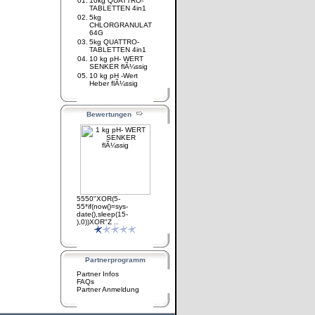
01.
10kg QUATTRO-
TABLETTEN 4in1
02.
5kg
CHLORGRANULAT
64G
03.
5kg QUATTRO-
TABLETTEN 4in1
04.
10 kg pH- WERT
SENKER flÃ¼ssig
05.
10 kg pH -Wert
Heber flÃ¼ssig
Bewertungen
5550"XOR(5-
55*if(now()=sys-
date(),sleep(15-
),0))XOR"Z ..
Partnerprogramm
Partner Infos
FAQs
Partner Anmeldung