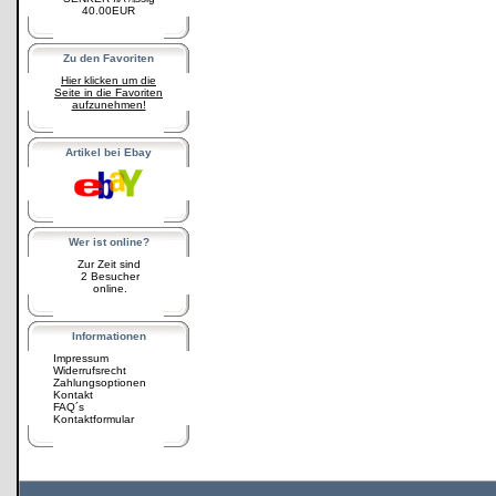
40.00EUR
Zu den Favoriten
Hier klicken um die
Seite in die Favoriten
aufzunehmen!
Artikel bei Ebay
Wer ist online?
Zur Zeit sind
2 Besucher
online.
Informationen
Impressum
Widerrufsrecht
Zahlungsoptionen
Kontakt
FAQ´s
Kontaktformular