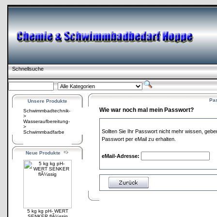
Schnellsuche
Pa
Unsere Produkte
Wie war noch mal mein Passwort?
Schwimmbadtechnik-
>
Wasseraufbereitung-
>
Sollten Sie Ihr Passwort nicht mehr wissen, geb
Schwimmbadfarbe
Passwort per eMail zu erhalten.
Neue Produkte
eMail-Adresse:
5 kg kg pH- WERT
SENKER flÃ¼ssig