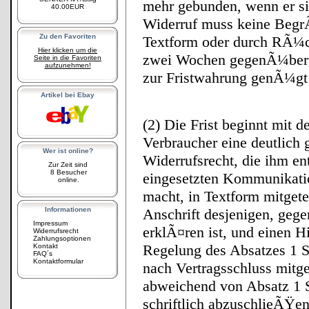
mehr gebunden, wenn er sie
40.00EUR
Widerruf muss keine BegrÃ
Zu den Favoriten
Textform oder durch RÃ¼c
Hier klicken um die
zwei Wochen gegenÃ¼ber 
Seite in die Favoriten
aufzunehmen!
zur Fristwahrung genÃ¼gt 
Artikel bei Ebay
(2) Die Frist beginnt mit 
Verbraucher eine deutlich 
Wer ist online?
Widerrufsrecht, die ihm en
Zur Zeit sind
8 Besucher
eingesetzten Kommunikatio
online.
macht, in Textform mitgete
Informationen
Anschrift desjenigen, geg
Impressum
erklÃ¤ren ist, und einen H
Widerrufsrecht
Zahlungsoptionen
Regelung des Absatzes 1 S
Kontakt
FAQ´s
Kontaktformular
nach Vertragsschluss mitget
abweichend von Absatz 1 S
schriftlich abzuschlieÃŸen,