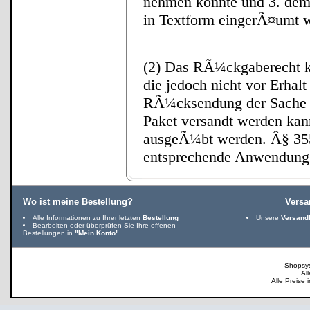
nehmen konnte und 3. de
in Textform eingerÃ¤umt w
(2) Das RÃ¼ckgaberecht ka
die jedoch nicht vor Erhal
RÃ¼cksendung der Sache o
Paket versandt werden k
ausgeÃ¼bt werden. Â§ 355 
entsprechende Anwendung
Wo ist meine Bestellung?
Vers
Alle Informationen zu Ihrer letzten
Bestellung
Unsere
Versand
Bearbeiten oder überprüfen Sie Ihre offenen
Bestellungen in
"Mein Konto"
.
Shopsy
Al
Alle Preise 