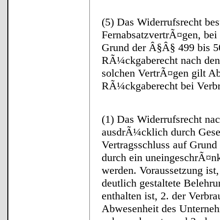
(5) Das Widerrufsrecht best
FernabsatzvertrÃ¤gen, bei
Grund der Â§Â§ 499 bis 50
RÃ¼ckgaberecht nach den 
solchen VertrÃ¤gen gilt A
RÃ¼ckgaberecht bei Verb
(1) Das Widerrufsrecht na
ausdrÃ¼cklich durch Geset
Vertragsschluss auf Grund
durch ein uneingeschrÃ¤n
werden. Voraussetzung ist,
deutlich gestaltete Bele
enthalten ist, 2. der Verbr
Abwesenheit des Unterneh