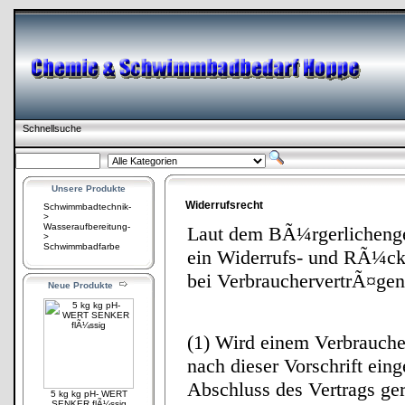
Schnellsuche
Unsere Produkte
Widerrufsrecht
Schwimmbadtechnik-
>
Wasseraufbereitung-
Laut dem BÃ¼rgerlichenge
>
Schwimmbadfarbe
ein Widerrufs- und RÃ¼ck
bei VerbrauchervertrÃ¤gen
Neue Produkte
(1) Wird einem Verbrauche
nach dieser Vorschrift eing
Abschluss des Vertrags ger
5 kg kg pH- WERT
SENKER flÃ¼ssig