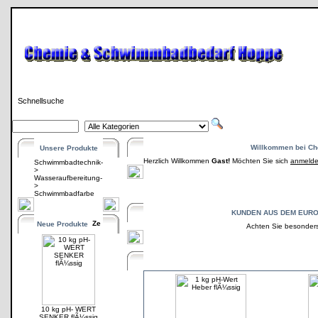
Schnellsuche
Willkommen bei C
Unsere Produkte
Herzlich Willkommen
Gast!
Möchten Sie sich
anmeld
Schwimmbadtechnik-
>
Wasseraufbereitung-
>
Schwimmbadfarbe
KUNDEN AUS DEM EUROPÃ
Neue Produkte
Achten Sie besonders 
10 kg pH- WERT
SENKER flÃ¼ssig