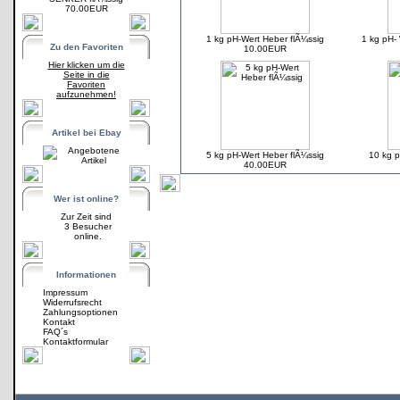
70.00EUR
1 kg pH-Wert Heber flÃ¼ssig
1 kg pH
Zu den Favoriten
10.00EUR
Hier klicken um die
Seite in die
Favoriten
aufzunehmen!
Artikel bei Ebay
5 kg pH-Wert Heber flÃ¼ssig
10 kg p
40.00EUR
Wer ist online?
Zur Zeit sind
3 Besucher
online.
Informationen
Impressum
Widerrufsrecht
Zahlungsoptionen
Kontakt
FAQ´s
Kontaktformular