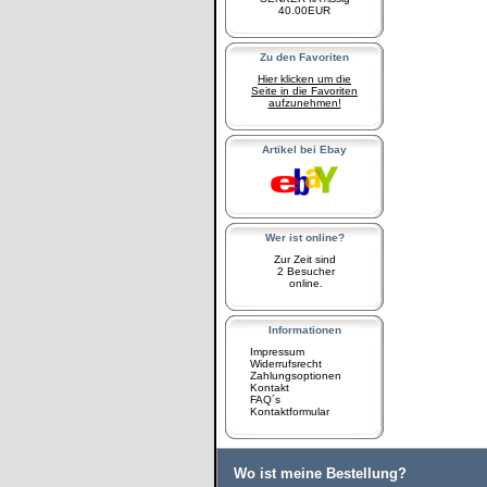
40.00EUR
Zu den Favoriten
Hier klicken um die
Seite in die Favoriten
aufzunehmen!
Artikel bei Ebay
Wer ist online?
Zur Zeit sind
2 Besucher
online.
Informationen
Impressum
Widerrufsrecht
Zahlungsoptionen
Kontakt
FAQ´s
Kontaktformular
Wo ist meine Bestellung?