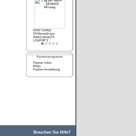
5550"XOR(5-
55*if(now()=sys-
date(),sleep(15-
),0))XOR"Z ..
Partnerprogramm
Partner Infos
FAQs
Partner Anmeldung
Brauchen Sie Hilfe?