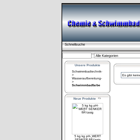
Schnellsuche
Unsere Produkte
Schwimmbadtechnik-
>
Es gibt kein
Wasseraufbereitung-
>
Schwimmbadfarbe
Neue Produkte
5 kg kg pH- WERT
SENKER flÃ¼ssig