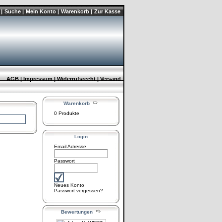
|
Suche |
Mein Konto |
Warenkorb |
Zur Kasse
AGB |
Impressum |
Widerrufsrecht |
Versand
Warenkorb
0 Produkte
Login
Email Adresse
Passwort
Neues Konto
Passwort vergessen?
Bewertungen