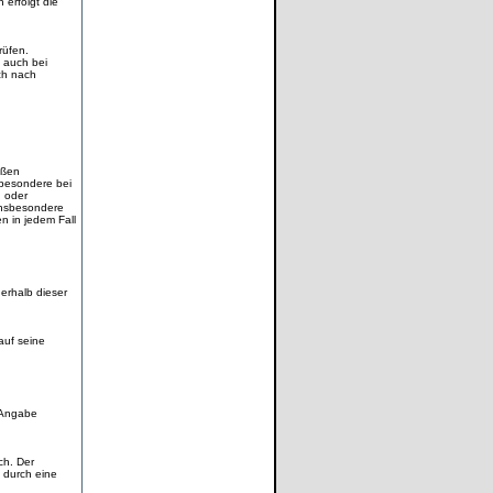
erfolgt die
rüfen.
 auch bei
ch nach
äßen
sbesondere bei
n oder
insbesondere
n in jedem Fall
erhalb dieser
auf seine
 Angabe
ch. Der
 durch eine