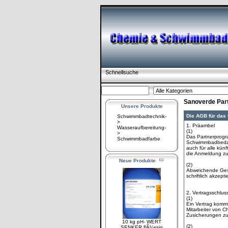
Schnellsuche
Sanoverde Pa
Unsere Produkte
Die AGB für da
Schwimmbadtechnik-
>
1. Präambel
Wasseraufbereitung-
(1)
>
Das Partnerprogr
Schwimmbadfarbe
Schwimmbadbedarf
auch für alle kün
die Anmeldung z
Neue Produkte
(2)
Abweichende Gesc
schriftlich akzept
2. Vertragsschlus
(1)
Ein Vertrag kom
Mitarbeiter von 
Zusicherungen zu
10 kg pH- WERT
(2)
SENKER flÃ¼ssig