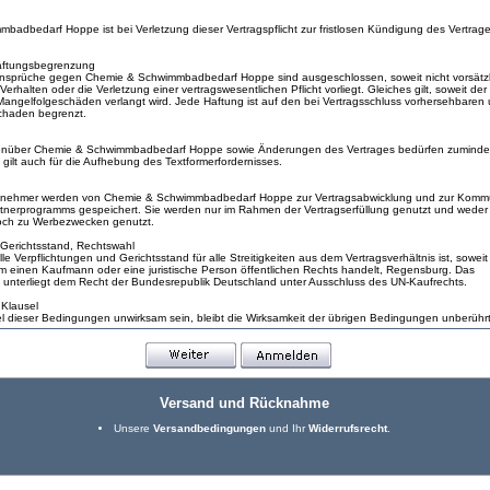
adbedarf Hoppe ist bei Verletzung dieser Vertragspflicht zur fristlosen Kündigung des Vertrage
aftungsbegrenzung
sprüche gegen Chemie & Schwimmbadbedarf Hoppe sind ausgeschlossen, soweit nicht vorsätzl
Verhalten oder die Verletzung einer vertragswesentlichen Pflicht vorliegt. Gleiches gilt, soweit der
Mangelfolgeschäden verlangt wird. Jede Haftung ist auf den bei Vertragsschluss vorhersehbaren 
Schaden begrenzt.
enüber Chemie & Schwimmbadbedarf Hoppe sowie Änderungen des Vertrages bedürfen zumindes
s gilt auch für die Aufhebung des Textformerfordernisses.
ilnehmer werden von Chemie & Schwimmbadbedarf Hoppe zur Vertragsabwicklung und zur Komm
rtnerprogramms gespeichert. Sie werden nur im Rahmen der Vertragserfüllung genutzt und weder 
och zu Werbezwecken genutzt.
, Gerichtsstand, Rechtswahl
alle Verpflichtungen und Gerichtsstand für alle Streitigkeiten aus dem Vertragsverhältnis ist, sowei
m einen Kaufmann oder eine juristische Person öffentlichen Rechts handelt, Regensburg. Das
s unterliegt dem Recht der Bundesrepublik Deutschland unter Ausschluss des UN-Kaufrechts.
 Klausel
el dieser Bedingungen unwirksam sein, bleibt die Wirksamkeit der übrigen Bedingungen unberührt
Versand und Rücknahme
Unsere
Versandbedingungen
und Ihr
Widerrufsrecht
.