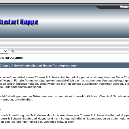
Home 
rtnerprogramm
s Chemie & Schwimmbadbedarf Hoppe-Partnerprogramm
amm auf der Website www.Chemie & Schwimmbadbedarf Hoppe.de ist ein Angebot der Firma Ch
 Hoppe. Für alle Partnerverträge gelten ausschließlich die nachstehenden Vertragsbedingungen
ftigen Geschäftsbeziehungen, selbst wenn sie nicht nochmals ausdrücklich vereinbart werden. Si
um Partnerprogramm anerkannt.
häftsbedingungen der Teilnehmer sind, sofern sie nicht ausdrücklich von Chemie & Schwimmb
iert wurden, unverbindlich.
s
mt nach Anmeldung des Teilnehmers durch die Annahme von Chemie & Schwimmbadbedarf Hoppe
Chemie & Schwimmbadbedarf Hoppe sind nicht befugt, mündliche Nebenabreden zu treffen oder 
 geben, die über den Inhalt des Vertrages hinausgehen.