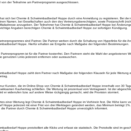
nd von der Teilnahme am Partnerprogramm ausgeschlossen.
 hat sich bei Chemie & Schwimmbadbedarf Hoppe durch eine Anmeldung zu registrieren. Bei der
inen Namen, bei Gesellschaften auch den des Vertretungsberechtigten, sowie Postanschrift (nich
 Mailadresse anzugeben. Der Teilnehmer hat Chemie & Schwimmbadbedarf Hoppe bei Änderunge
Unrichtige Angaben berechtigen Chemie & Schwimmbadbedarf Hoppe zur sofortigen Kündigung.
rtnerprogrammes sind Partner. Die Partner werben durch die Schaltung von Hyperlinks für die A
badbedarf Hoppe. Hierfür erhalten sie Entgelte nach Maßgabe der folgenden Bestimmungen.
Partnerprogramm ist für die Partner kostenfrei. Den Partnern steht die Wahl der angebotenen Wer
e genutzten Links jederzeit entfernen oder austauschen.
badbedarf Hoppe zahlt dem Partner nach Maßgabe der folgenden Klauseln für jede Wertung e
etrag.
 nur Kunden, die im Online-Shop von Chemie & Schwimmbadbedarf Hoppe innerhalb von 30 Tag
 wirksamen Kaufvertrag schließen. Die Wertung ist prozentual vom Vertragswert. Ist der abgeschl
rd er widerrufen bzw. auf andere Weise rückgängig gemacht, wird die Provision storniert.
tes einer Wertung legt Chemie & Schwimmbadbedarf Hoppe im Vorhinein fest. Die Höhe kann v
 Hoppe jederzeit mit einer Frist von drei Werktagen geändert werden, das Minimum beträgt 1%.
die Partner durch Chemie & Schwimmbadbedarf Hoppe unverzüglich informiert.
adbedarf Hoppe protokolliert alle Klicks und erfasst sie statistisch. Die Protokolle sind im gesc
rufbar.