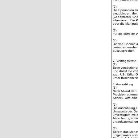
(2)
Die Sponsoren si
einzubinden, der 
(Codepflicht). C
informieren. Die 
oder die Manipul
(3)
Für die korrekte W
(4)
Die von Chemie &
verändert werden
auszusprechen.
7. Vertragsstrafe
(1)
Beim vorsätzliche
und damit die vo
zzgl. USt. fällig
unter falschem N
8. Auszahlung
(1)
Nach Ablauf der 
Provision automa
Scheck, wird ein
(2)
Die Auszahlung er
Umsatzsteuer. De
unverzüglich mit 
Abrechnung vorlie
organisatorische
(3)
Sofern das Monat
Folgemonats statt