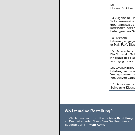
(3)
Chemie & Schwimmb
13. Allgemeine H
Schadensersatzan
grob fahrlässiges 
mittelbaren oder 
Fälle typischen 
14. Textform
Erklärungen geg
(e-Mail, Fax). Die
15. Datenschutz
Die Daten der Te
innerhalb des Pa
weitergegeben n
16. Erfüllungsort
Erfüllungsort für 
Vertragspartner u
Vertragsverhältni
17. Salvatorische
Sollte eine Klaus
Wo ist meine Bestellung?
Alle Informationen zu Ihrer letzten
Bestellung
Bearbeiten oder überprüfen Sie Ihre offenen
Bestellungen in
"Mein Konto"
.