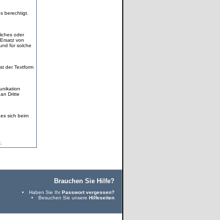
s berechtigt.
iches oder
 Ersatz von
und für solche
t der Textform
unikation
an Dritte
t es sich beim
.
Brauchen Sie Hilfe?
Haben Sie Ihr
Passwort vergessen?
Besuchen Sie unsere
Hilfeseiten