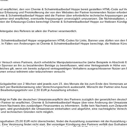
nd verpflichtet, den von Chemie & Schwimmbadbedarf Hoppe bereit gestellten HTML-Code auf ih
zur Erfassung und Protokollierung der von den Websites der Partner kommenden Nutzer erforderli
hemie & Schwimmbadbedarf Hoppe wird die Partner über erforderliche technische Anpassungen pe
Partner sind verpflichtet, eventuelle Anpassungen unverzüglich umzusetzen. Die Nichtinstallation,
ation der Erfassungs-Codes berechtigt Chemie & Schwimmbadbedarf Hoppe zur fristlosen Kündig
eitergabe des Referers ist allein der Partner verantwortlich.
 Schwimmbadbedarf Hoppe vorgegebenen HTML-Codes für Links, Banner usw. dürfen von den P
. In Fällen von Änderungen ist Chemie & Schwimmbadbedarf Hoppe berechtigt, die fristlose Kün
n Versuch eines Partners, durch erhebliche Manipulationsversuche (siehe Beispiele in Abschnitt 6)
m Sponsor an ihn zu bezahlenden Beträge zu beeinflussen, wird eine Vertragsstrafe in Höhe vo
. Gleiches gilt, wenn ein bereits aufgrund vertragswidrigen Verhaltens ausgeschlossener Nutzer a
amen erneut teilnimmt oder teilzunehmen versucht.
Rückgabefrist von 2 Wochen wird jeweils zum 15. des Monats die bis zum Ende des Vormonats an
tisch per Banküberweisung oder Verrechnungsscheck ausbezahlt. Wünscht der Partner eine Aus
e Bearbeitungsgebühr von 2,50 EUR je Auszahlung erhoben.
folgt im Falle der deutschen Umsatzsteuerpflicht des Partners zuzüglich der gesetzlichen deutsc
r Partner ist verpflichtet, Chemie & Schwimmbadbedarf Hoppe über eine Änderung der Umsatzsteu
einem Nachweis des zuständigen Finanzamtes zu informieren. Sollte kein Nachweis zum Zeitpunkt
gen, wird grundsätzlich die Umsatzsteuer einbehalten und abgeführt, eine nachträgliche Verrech
n und technischen Gründen nicht möglich.
sguthaben 25,00 EUR nicht überschreitet, findet die Auszahlung zusammen mit der Auszahlung
. Eine Verzinsung findet nicht statt. Bei vorzeitiger Kündigung des Partners verfällt das Guthab