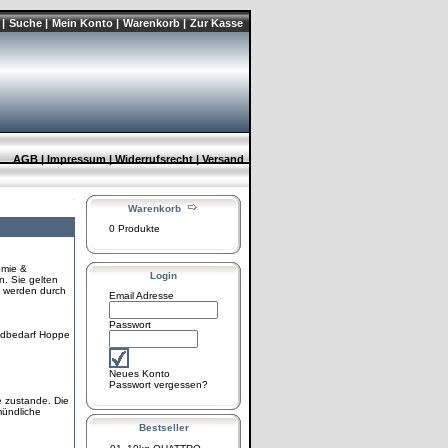
|
Suche |
Mein Konto |
Warenkorb |
Zur Kasse
AGB |
Impressum |
Widerrufsrecht |
Versand
Warenkorb
0 Produkte
emie &
Login
. Sie gelten
e werden durch
Email Adresse
Passwort
adbedarf Hoppe
Neues Konto
Passwort vergessen?
 zustande. Die
mündliche
Bestseller