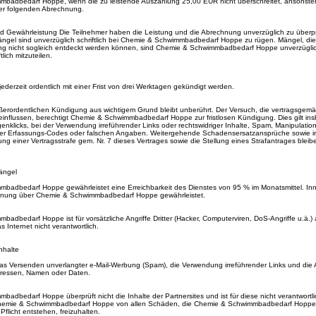
badbedarf Hoppe, wenn die zu leistende Auszahlung 25,00 EUR nicht überschreitet, ansonsten 
er folgenden Abrechnung.
d Gewährleistung Die Teilnehmer haben die Leistung und die Abrechnung unverzüglich zu überp
ängel sind unverzüglich schriftlich bei Chemie & Schwimmbadbedarf Hoppe zu rügen. Mängel, die
fung nicht sogleich entdeckt werden können, sind Chemie & Schwimmbadbedarf Hoppe unverzügli
lich mitzuteilen.
jederzeit ordentlich mit einer Frist von drei Werktagen gekündigt werden.
ßerordentlichen Kündigung aus wichtigem Grund bleibt unberührt. Der Versuch, die vertragsgem
influssen, berechtigt Chemie & Schwimmbadbedarf Hoppe zur fristlosen Kündigung. Dies gilt in
nklicks, bei der Verwendung irreführender Links oder rechtswidriger Inhalte, Spam, Manipulatio
n der Erfassungs-Codes oder falschen Angaben. Weitergehende Schadensersatzansprüche sowie 
g einer Vertragsstrafe gem. Nr. 7 dieses Vertrages sowie die Stellung eines Strafantrages bleibe
ängel
badbedarf Hoppe gewährleistet eine Erreichbarkeit des Dienstes von 95 % im Monatsmittel. Inn
echnung über Chemie & Schwimmbadbedarf Hoppe gewährleistet.
adbedarf Hoppe ist für vorsätzliche Angriffe Dritter (Hacker, Computerviren, DoS-Angriffe u.ä.) 
 Internet nicht verantwortlich.
nhalte
das Versenden unverlangter e-Mail-Werbung (Spam), die Verwendung irreführender Links und die
Adressen, Namen oder Daten.
adbedarf Hoppe überprüft nicht die Inhalte der Partnersites und ist für diese nicht verantwortli
Chemie & Schwimmbadbedarf Hoppe von allen Schäden, die Chemie & Schwimmbadbedarf Hoppe
Pflicht entstehen, freizuhalten.