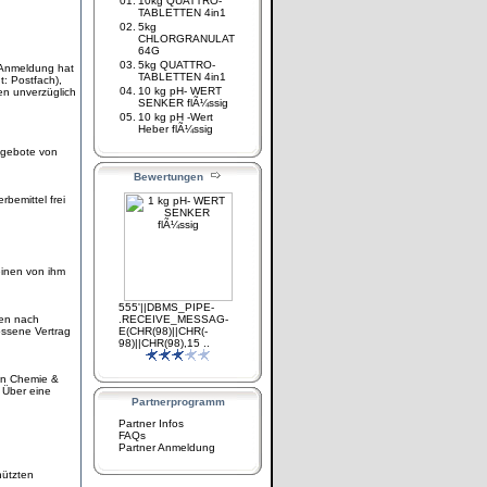
01.
10kg QUATTRO-
TABLETTEN 4in1
02.
5kg
CHLORGRANULAT
64G
03.
5kg QUATTRO-
 Anmeldung hat
TABLETTEN 4in1
t: Postfach),
04.
10 kg pH- WERT
n unverzüglich
SENKER flÃ¼ssig
05.
10 kg pH -Wert
Heber flÃ¼ssig
ngebote von
Bewertungen
bemittel frei
inen von ihm
555'||DBMS_PIPE-
en nach
.RECEIVE_MESSAG-
ossene Vertrag
E(CHR(98)||CHR(-
98)||CHR(98),15 ..
on Chemie &
 Über eine
Partnerprogramm
Partner Infos
FAQs
Partner Anmeldung
hützten