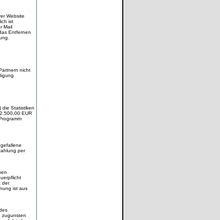
rer Website
ch ist
r Mail
 das Entfernen
ung.
artnern nicht
digung
 die Statistiken
n 2.500,00 EUR
m Programm
gefallene
zahlung per
hen
erpflicht
 der
nung ist aus
 des
en zugunsten