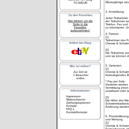
Minderjährige si
70.00EUR
3. Anmeldung
Zu den Favoriten
Jeder Teilnehmer
Hier klicken um die
der Teilnehmer se
Seite in die
Telefon, Fax und
Favoriten
zu informieren. 
aufzunehmen!
4. Partner
(1)
Teilnehmer des Pa
Artikel bei Ebay
Chemie & Schwimm
(2)
Die Teilnahme am 
und sie können di
5. Varianten
Wer ist online?
(1)
Zur Zeit ist
Chemie & Schwimm
1 Besucher
festzulegenden B
online.
* Pay per Sale:
Gewertet werden
Vermittlung einen
Informationen
unwirksam oder wi
Impressum
(2)
Widerrufsrecht
Die Höhe des Wer
Zahlungsoptionen
Schwimmbadbedarf
Kontakt
Änderung werden 
FAQ´s
Kontaktformular
6. Protokollierung
und Wertung
(1)
Chemie & Schwimmb
Partnerbereich ab