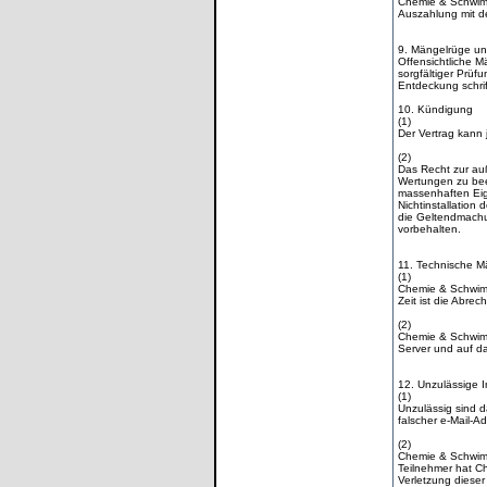
Chemie & Schwimm
Auszahlung mit d
9. Mängelrüge un
Offensichtliche M
sorgfältiger Prü
Entdeckung schrift
10. Kündigung
(1)
Der Vertrag kann 
(2)
Das Recht zur au
Wertungen zu bee
massenhaften Eige
Nichtinstallatio
die Geltendmachun
vorbehalten.
11. Technische M
(1)
Chemie & Schwimm
Zeit ist die Abr
(2)
Chemie & Schwimmb
Server und auf das
12. Unzulässige I
(1)
Unzulässig sind 
falscher e-Mail-
(2)
Chemie & Schwimmb
Teilnehmer hat 
Verletzung dieser 